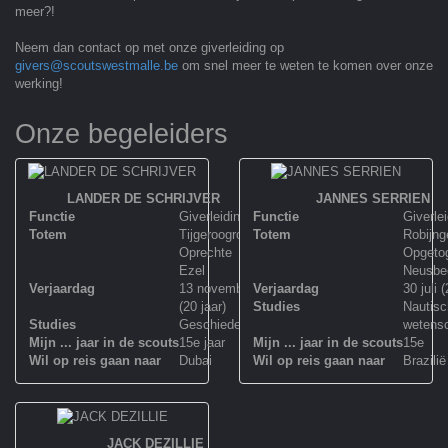
meer?!
Neem dan contact op met onze giverleiding op
givers@scoutswestmalle.be
om snel meer te weten te komen over onze
werking!
Onze begeleiders
LANDER DE SCHRIJVER
JANNES SERRIEN
Functie
Giverleiding
Functie
Giverle
Totem
Tijgeroogrode
Totem
Robijng
Oprechte
Opgeto
Ezel
Neusbe
Verjaardag
13 november
Verjaardag
30 juli (
(20 jaar)
Studies
Nautis
Studies
Geschiedenis
wetens
Mijn ... jaar in de scouts
15e jaar
Mijn ... jaar in de scouts
15e
Wil op reis gaan naar
Dubai
Wil op reis gaan naar
Brazilië
JACK DEZILLIE