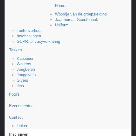
Home
45ste St Lucas
Woordje van de groepsleiding
Scouts Westmalle
Jaarthema - Scoutentiek
Uniform
Tentenverhuur
Inschrijvingen
GDPR: privacyverklaring
Takken
Kapoenen
Wouters
Jongberen
Jonggivers
Givers
Jins
Foto's
Evenementen
Contact
Linken
Inschrijven